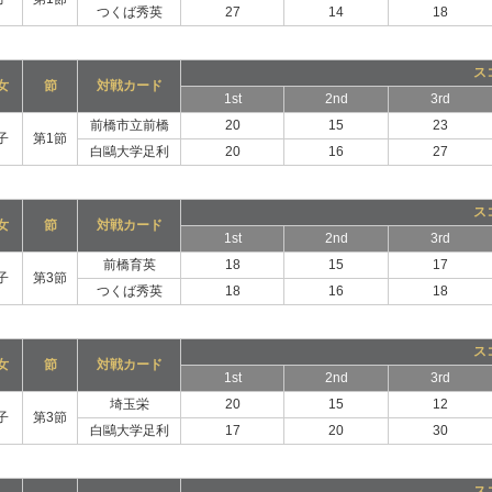
つくば秀英
27
14
18
ス
女
節
対戦カード
1st
2nd
3rd
前橋市立前橋
20
15
23
子
第1節
白鷗大学足利
20
16
27
ス
女
節
対戦カード
1st
2nd
3rd
前橋育英
18
15
17
子
第3節
つくば秀英
18
16
18
ス
女
節
対戦カード
1st
2nd
3rd
埼玉栄
20
15
12
子
第3節
白鷗大学足利
17
20
30
ス