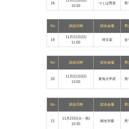
11月21日(日)
18
つくば秀英
男
10:30
No
試合日時
試合会場
男
11月21日(日)
19
埼玉栄
女
11:00
No
試合日時
試合会場
男
11月21日(日)
20
東海大甲府
男
13:00
No
試合日時
試合会場
男
11月23日(火・祝)
21
桐光学園
男
10:30