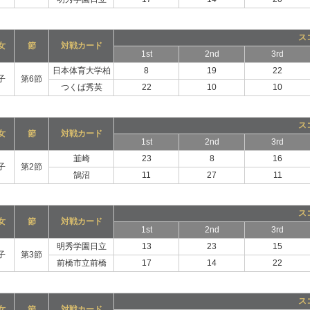
ス
女
節
対戦カード
1st
2nd
3rd
日本体育大学柏
8
19
22
子
第6節
つくば秀英
22
10
10
ス
女
節
対戦カード
1st
2nd
3rd
韮崎
23
8
16
子
第2節
鵠沼
11
27
11
ス
女
節
対戦カード
1st
2nd
3rd
明秀学園日立
13
23
15
子
第3節
前橋市立前橋
17
14
22
ス
女
節
対戦カード