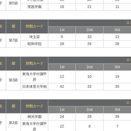
子
第5節
実践学園
16
21
11
ス
女
節
対戦カード
1st
2nd
3rd
埼玉栄
9
10
12
子
第7節
昭和学院
28
26
28
ス
女
節
対戦カード
1st
2nd
3rd
東海大学付属甲
12
10
19
府
子
第3節
日本体育大学柏
42
33
35
ス
女
節
対戦カード
1st
2nd
3rd
桐光学園
24
29
39
子
第2節
東海大学付属甲
22
8
7
府