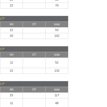
22
70
コア
4th
OT
total
22
53
20
102
コア
4th
OT
total
11
52
22
132
コア
4th
OT
total
25
117
11
48