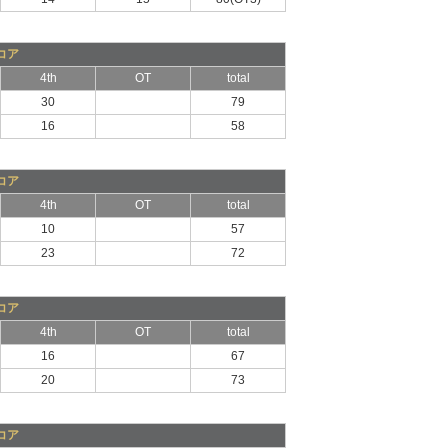
コア
4th
OT
total
30
79
16
58
コア
4th
OT
total
10
57
23
72
コア
4th
OT
total
16
67
20
73
コア