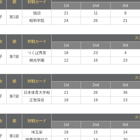
女
節
対戦カード
1st
2nd
3rd
鵠沼
21
11
8
子
第1節
昭和学院
24
26
21
ス
女
節
対戦カード
1st
2nd
3rd
つくば秀英
18
23
4
子
第7節
桐光学園
12
16
23
ス
女
節
対戦カード
1st
2nd
3rd
日本体育大学柏
21
26
36
子
第7節
正智深谷
18
19
13
ス
女
節
対戦カード
1st
2nd
3rd
埼玉栄
18
15
14
子
第1節
明秀学園日立
17
14
20