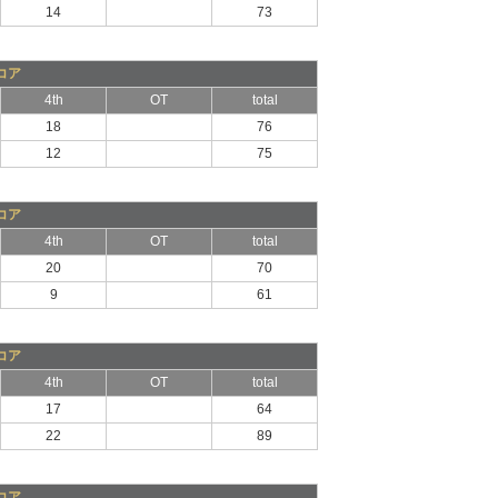
14
73
コア
4th
OT
total
18
76
12
75
コア
4th
OT
total
20
70
9
61
コア
4th
OT
total
17
64
22
89
コア