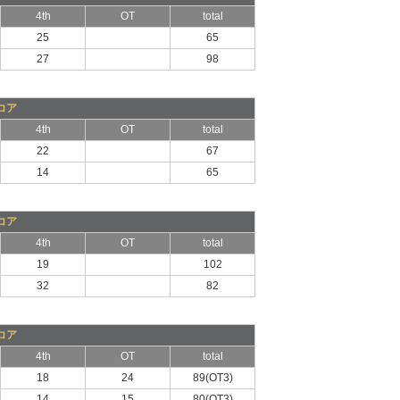
4th
OT
total
25
65
27
98
コア
4th
OT
total
22
67
14
65
コア
4th
OT
total
19
102
32
82
コア
4th
OT
total
18
24
89(OT3)
14
15
80(OT3)