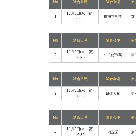
No
試合日時
試合会場
男
11月3日(水・祝)
1
東海大相模
女
9:30
No
試合日時
試合会場
男
11月3日(水・祝)
2
つくば秀英
男
10:30
No
試合日時
試合会場
男
11月3日(水・祝)
3
日体大柏
男
10:30
No
試合日時
試合会場
男
11月3日(水・祝)
4
埼玉栄
女
10:30