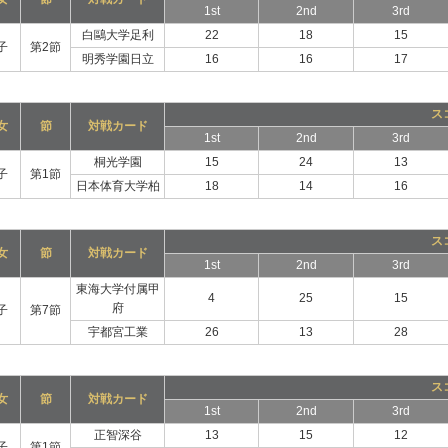
1st
2nd
3rd
白鷗大学足利
22
18
15
子
第2節
明秀学園日立
16
16
17
ス
女
節
対戦カード
1st
2nd
3rd
桐光学園
15
24
13
子
第1節
日本体育大学柏
18
14
16
ス
女
節
対戦カード
1st
2nd
3rd
東海大学付属甲
4
25
15
府
子
第7節
宇都宮工業
26
13
28
ス
女
節
対戦カード
1st
2nd
3rd
正智深谷
13
15
12
子
第1節