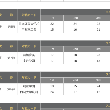
ス
女
節
対戦カード
1st
2nd
3rd
日本体育大学柏
22
24
22
子
第5節
宇都宮工業
15
16
21
ス
女
節
対戦カード
1st
2nd
3rd
前橋育英
17
18
23
子
第7節
実践学園
17
18
13
ス
女
節
対戦カード
1st
2nd
3rd
明星学園
13
15
24
子
第6節
白鷗大学足利
24
17
12
ス
女
節
対戦カード