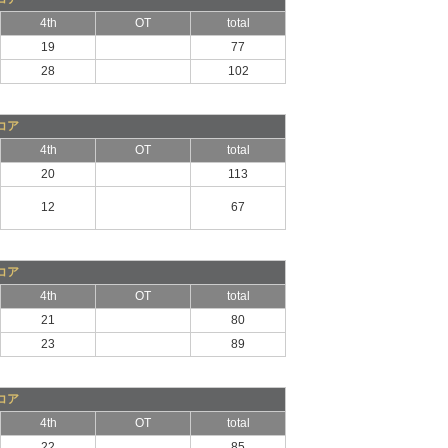
4th
OT
total
19
77
28
102
コア
4th
OT
total
20
113
12
67
コア
4th
OT
total
21
80
23
89
コア
4th
OT
total
22
85