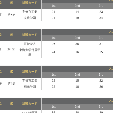
女
節
対戦カード
1st
2nd
3rd
宇都宮工業
21
14
23
子
第6節
実践学園
21
19
34
ス
女
節
対戦カード
1st
2nd
3rd
正智深谷
26
36
31
子
第6節
東海大学付属甲
24
16
15
府
ス
女
節
対戦カード
1st
2nd
3rd
宇都宮工業
22
15
22
子
第4節
桐光学園
22
18
26
ス
女
節
対戦カード
1st
2nd
3rd
つくば秀英
15
28
20