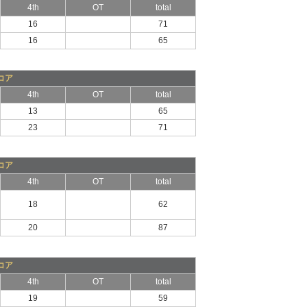
4th
OT
total
16
71
16
65
コア
4th
OT
total
13
65
23
71
コア
4th
OT
total
18
62
20
87
コア
4th
OT
total
19
59